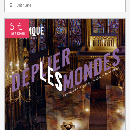
Béthune
6 €
Tarif plein