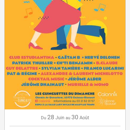
28
30
Juin
Août
Du
au