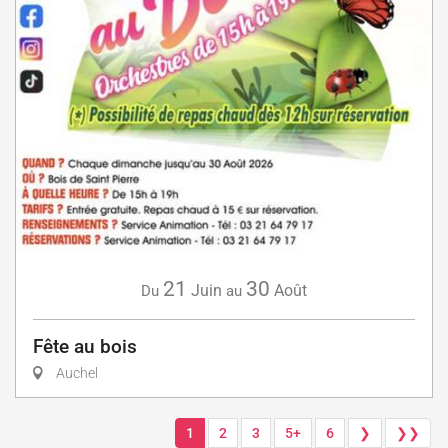
21
30
Juin
Août
Du
au
Fête au bois
Auchel
1
2
3
5+
6
❯
❯❯