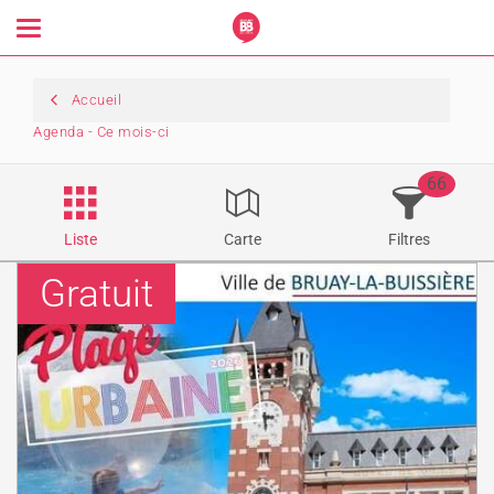
Toggle
navigation
Accueil
Agenda - Ce mois-ci
66
Liste
Carte
Filtres
Gratuit