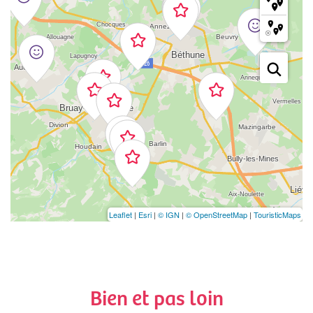
Leaflet
|
Esri
|
© IGN
|
© OpenStreetMap
|
TouristicMaps
Bien et pas loin