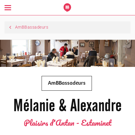
Toggle
navigation
AmBBassadeurs
AmBBassadeurs
Mélanie & Alexandre
Plaisirs d'Antan - Estaminet