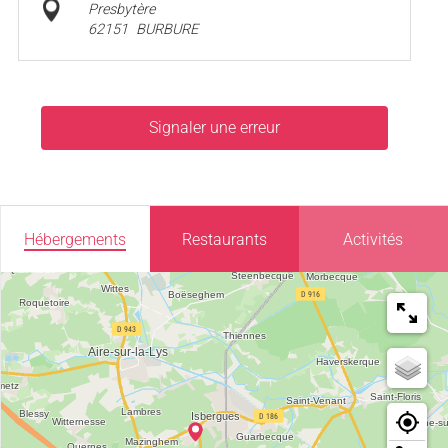
Presbytère
62151
BURBURE
Signaler une erreur
Hébergements
Restaurants
Activités