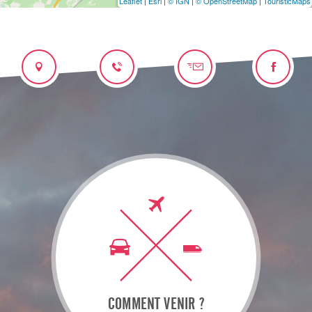
Leaflet
|
Esri
|
© IGN
|
© OpenStreetMap
|
TouristicMaps
COMMENT VENIR ?