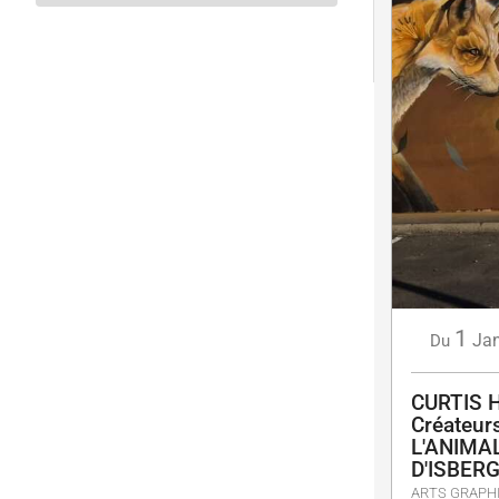
1
Jan
Du
CURTIS H
Créateur
L'ANIMA
D'ISBERG
ARTS GRAPH