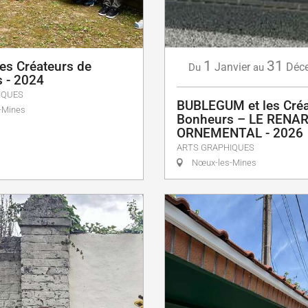
1
31
les Créateurs de
Janvier
Déc
Du
au
 - 2024
IQUES
BUBLEGUM et les Créa
-Mines
Bonheurs – LE RENA
ORNEMENTAL - 2026
ARTS GRAPHIQUES
Nœux-les-Mines