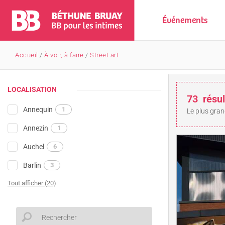
Événements
Accueil
/
À voir, à faire
/
Street art
LOCALISATION
73
résul
Annequin
1
Le plus gran
Annezin
1
Auchel
6
Barlin
3
Tout afficher (20)