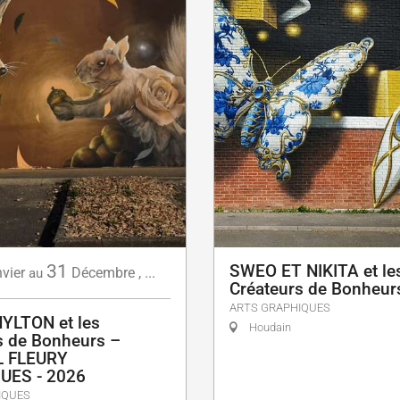
31
SWEO ET NIKITA et le
vier
Décembre
,
...
au
Créateurs de Bonheur
ARTS GRAPHIQUES
YLTON et les
Houdain
s de Bonheurs –
L FLEURY
UES - 2026
IQUES