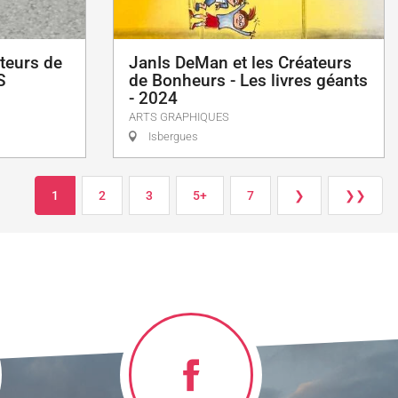
teurs de
JanIs DeMan et les Créateurs
S
de Bonheurs - Les livres géants
- 2024
ARTS GRAPHIQUES
Isbergues
1
2
3
5+
7
❯
❯❯