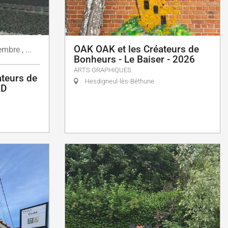
OAK OAK et les Créateurs de
embre
,
...
Bonheurs - Le Baiser - 2026
ARTS GRAPHIQUES
teurs de
Hesdigneul-lès-Béthune
RD