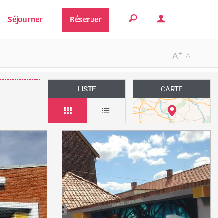
Séjourner
Réserver
+
-
A
A
LISTE
CARTE