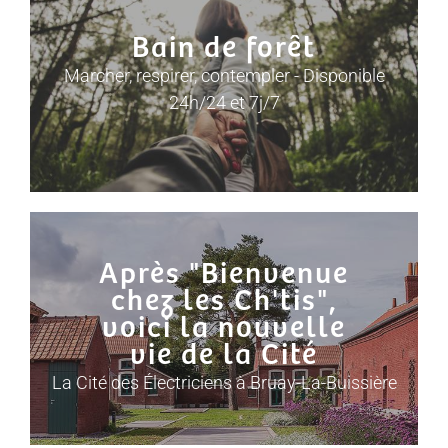
Bain de forêt
Marcher, respirer, contempler - Disponible
24h/24 et 7j/7
Après "Bienvenue
chez les Ch'tis",
voici la nouvelle
vie de la Cité
La Cité des Électriciens à Bruay-La-Buissière