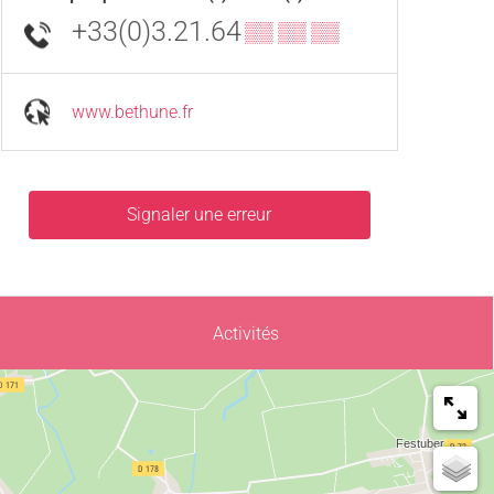
+33(0)3.21.64
▒▒ ▒▒ ▒▒
www.bethune.fr
Signaler une erreur
Activités