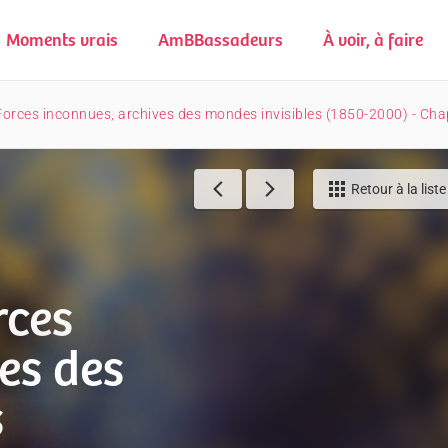
Moments vrais
AmBBassadeurs
À voir, à faire
Forces inconnues, archives des mondes invisibles (1850-2000) - Chap
Retour à la liste
rces
es des
s