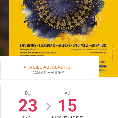
A LIEU AUJOURD'HUI
DANS 9 HEURES
DU
AU
23
15