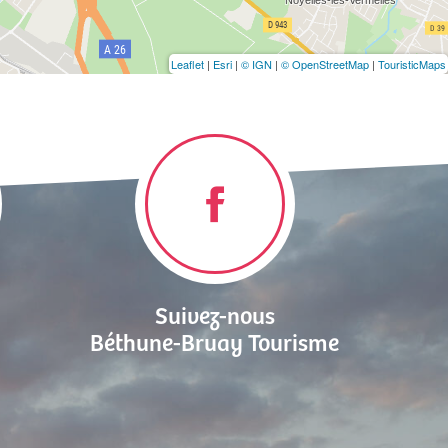
Leaflet
|
Esri
|
© IGN
|
© OpenStreetMap
|
TouristicMaps
Suivez-nous
Béthune-Bruay Tourisme