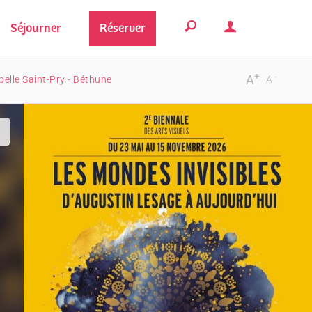
Séjourner
Réserver
+
-
A
elle Saint-Pry - Béthune
A