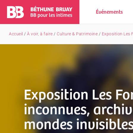
Événements
Accueil
/
À voir, à faire
/
Culture & Patrimoine
/
Exposition Les 
Exposition Les Fo
inconnues, archiv
mondes invisible