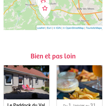
Leaflet
|
Esri
|
© IGN
|
© OpenStreetMap
|
TouristicMaps
Bien et pas loin
Le Paddock du Val
1
31
Janvier
Du
au