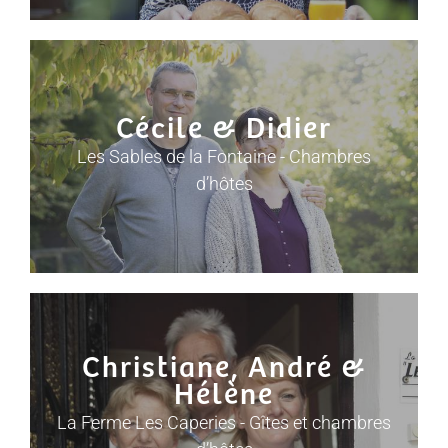
Cécile & Didier
Les Sables de la Fontaine - Chambres
d’hôtes
Christiane, André &
Hélène
La Ferme Les Caperies - Gîtes et chambres