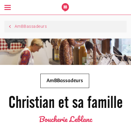
Toggle
navigation
AmBBassadeurs
AmBBassadeurs
Christian et sa famille
Boucherie Leblanc