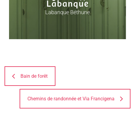
Labanque
Labanque Béthune
Bain de forêt
Chemins de randonnée et Via Francigena