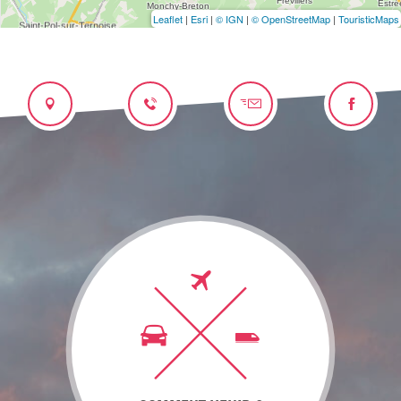
Leaflet
|
Esri
|
© IGN
|
© OpenStreetMap
|
TouristicMaps