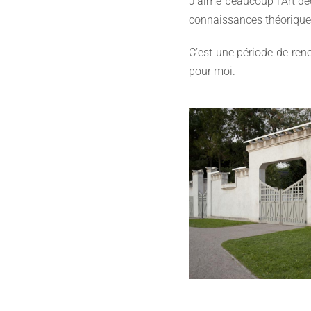
J’aime beaucoup l’Art dé
connaissances théoriques
C’est une période de reno
pour moi.