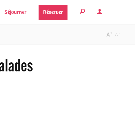
Séjourner
Réserver
+
-
A
A
balades