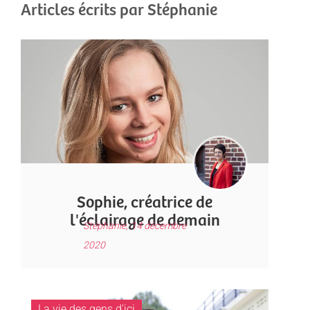
Articles écrits par Stéphanie
Sophie, créatrice de
l'éclairage de demain
Stéphanie,
14 décembre
2020
La vie des gens d'ici