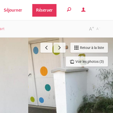
Séjourner
Réserver
+
-
A
art
A
Retour à la liste
Voir les photos (3)