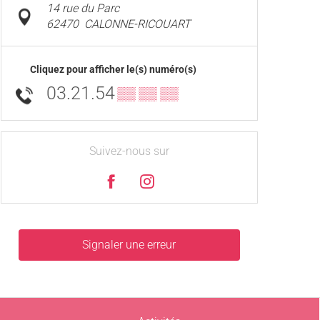
14 rue du Parc
62470
CALONNE-RICOUART
Cliquez pour afficher le(s) numéro(s)
03.21.54
▒▒ ▒▒ ▒▒
Suivez-nous sur
Signaler une erreur