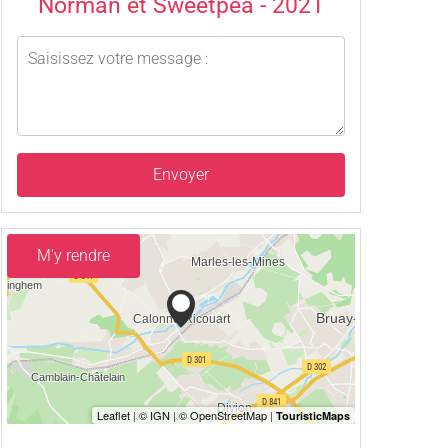
Norman et Sweetpea - 2021
Envoyer
M'y rendre