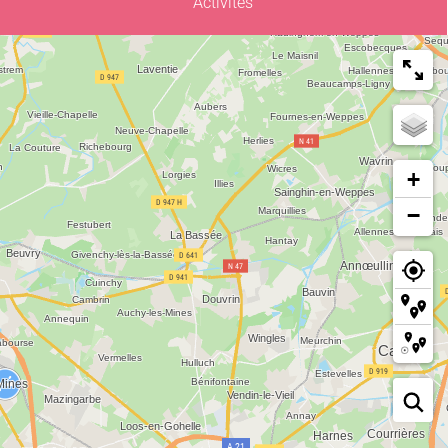
Activités
+
−