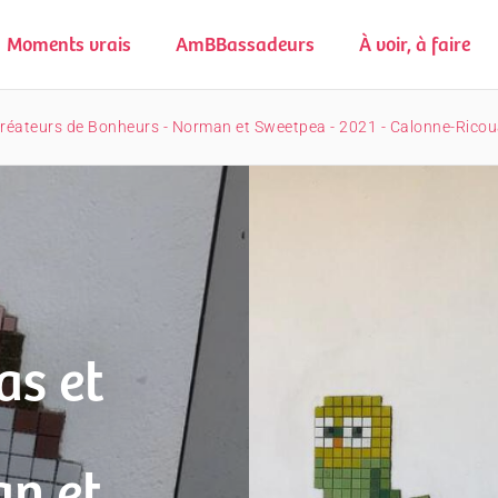
Moments vrais
AmBBassadeurs
À voir, à faire
Créateurs de Bonheurs - Norman et Sweetpea - 2021 - Calonne-Ricou
as et
n et