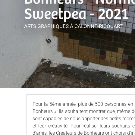
Sweetpea - 2021
ARTS GRAPHIQUES
À CALONNE-RICOUART
Pour la 5ème année, plus de 500 personnes en s
Bonheurs ». Ils souhaitent montrer que, même d
sont capables de nous apporter des petits momen
et leur créativité. Pour réaliser leurs souhait
d’amis, les Créateurs de Bonheurs ont choisi d’inv