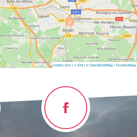
Leaflet
|
Esri
|
© IGN
|
© OpenStreetMap
|
TouristicMaps