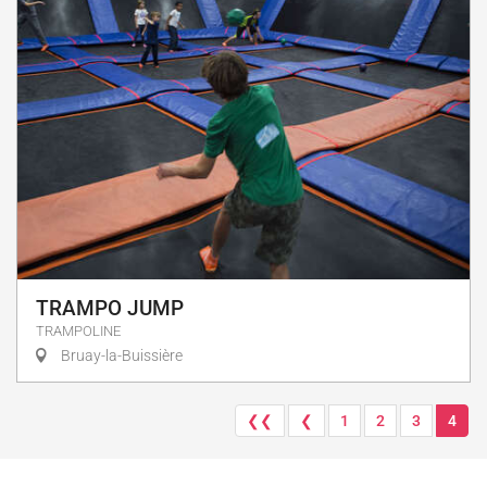
TRAMPO JUMP
TRAMPOLINE
Bruay-la-Buissière
❮❮
❮
1
2
3
4