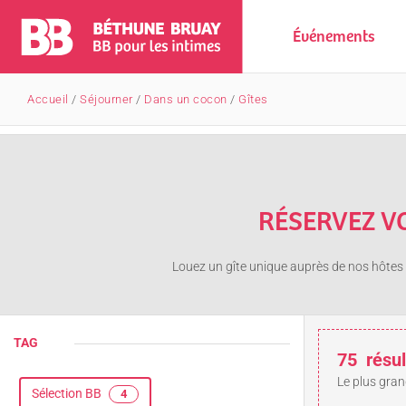
Événements
Accueil
/
Séjourner
/
Dans un cocon
/
Gîtes
RÉSERVEZ V
Louez un gîte unique auprès de nos hôtes l
TAG
75
résul
Le plus gran
Sélection BB
4