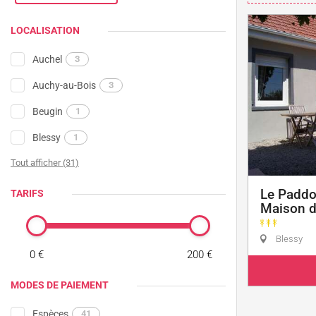
LOCALISATION
Auchel
3
Auchy-au-Bois
3
Beugin
1
Blessy
1
Tout afficher (31)
Le Paddoc
TARIFS
Maison d
Blessy
0 €
200 €
MODES DE PAIEMENT
Espèces
41