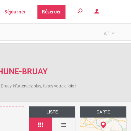
Séjourner
Réserver
+
-
A
A
THUNE-BRUAY
ruay. N'attendez plus, faites votre choix !
LISTE
CARTE