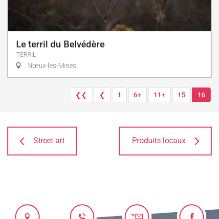
Le terril du Belvédère
TERRIL
Nœux-les-Mines
❮❮
❮
1
6+
11+
15
16
Street art
Produits locaux