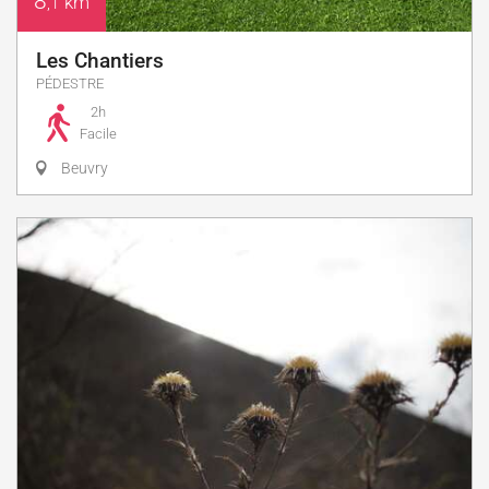
8
km
,1
Les Chantiers
PÉDESTRE
2h
Facile
Beuvry