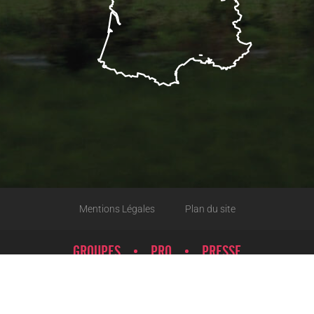
Mentions Légales
Plan du site
GROUPES
PRO
PRESSE
Conditions de ventes
Liens et partenaires