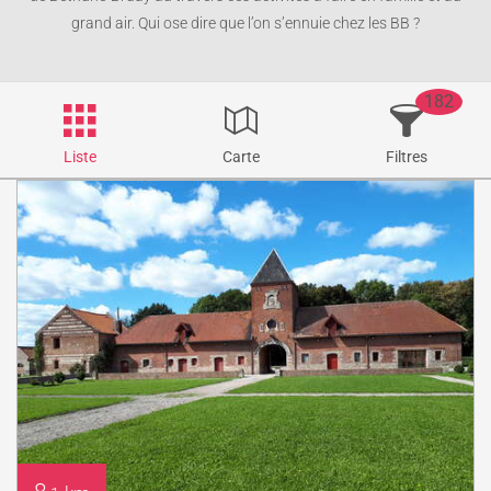
grand air. Qui ose dire que l’on s’ennuie chez les BB ?
182
Liste
Carte
Filtres