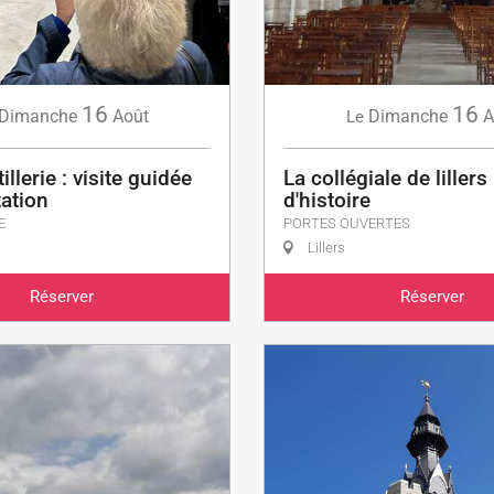
16
16
Dimanche
Août
Dimanche
A
Le
illerie : visite guidée
La collégiale de lillers
tation
d'histoire
E
PORTES OUVERTES
Lillers
Réserver
Réserver