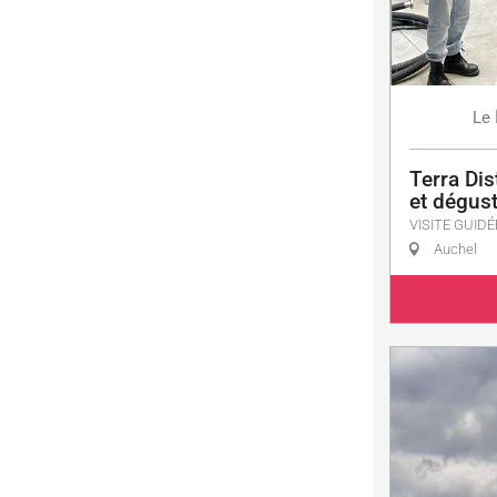
Le
Terra Dist
et dégus
VISITE GUIDÉ
Auchel