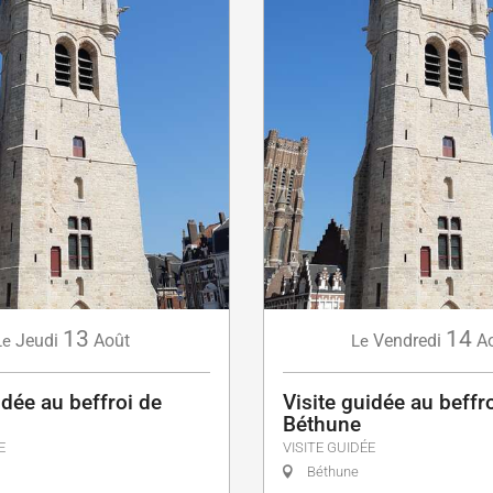
13
14
Jeudi
Août
Vendredi
A
Le
Le
idée au beffroi de
Visite guidée au beffr
Béthune
E
VISITE GUIDÉE
Béthune