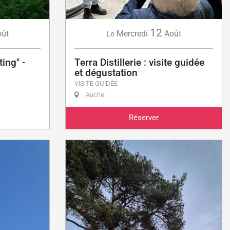
12
oût
Mercredi
Août
Le
ing" -
Terra Distillerie : visite guidée
et dégustation
VISITE GUIDÉE
Auchel
Réserver