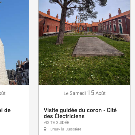
15
oût
Samedi
Août
Le
oi de
Visite guidée du coron - Cité
des Électriciens
VISITE GUIDÉE
Bruay-la-Buissière