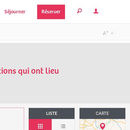
Séjourner
Réserver
+
-
A
A
ions qui ont lieu
LISTE
CARTE