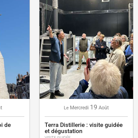
19
t
Mercredi
Août
Le
oi de
Terra Distillerie : visite guidée
et dégustation
VISITE GUIDÉE