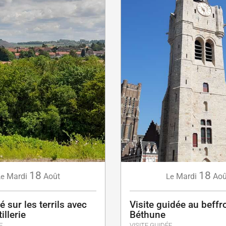
18
18
Mardi
Août
Mardi
Aoû
Le
Le
é sur les terrils avec
Visite guidée au beffr
illerie
Béthune
E
VISITE GUIDÉE