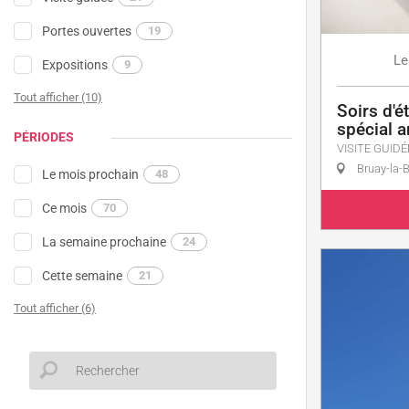
Portes ouvertes
19
Le
Expositions
9
Tout afficher (10)
Soirs d'é
spécial a
PÉRIODES
VISITE GUIDÉ
Bruay-la-B
Le mois prochain
48
Ce mois
70
La semaine prochaine
24
Cette semaine
21
Tout afficher (6)