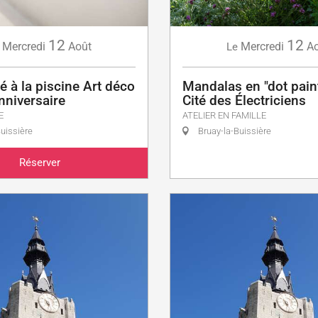
12
12
Mercredi
Août
Mercredi
A
Le
té à la piscine Art déco
Mandalas en "dot paint
nniversaire
Cité des Électriciens
E
ATELIER EN FAMILLE
uissière
Bruay-la-Buissière
Réserver