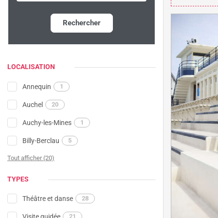
Rechercher
LOCALISATION
Annequin
1
Auchel
20
Auchy-les-Mines
1
Billy-Berclau
5
Tout afficher (20)
TYPES
Théâtre et danse
28
Visite guidée
21