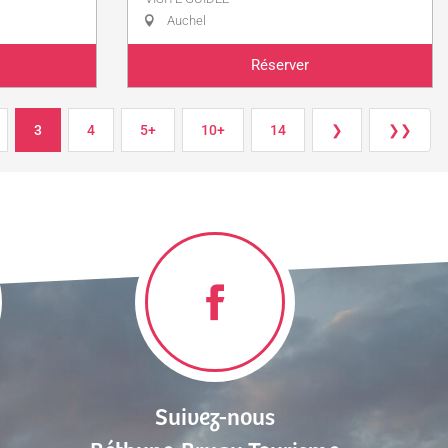
Auchel
Réserver
3
4
5+
10+
14
❯
❯❯
Suivez-nous