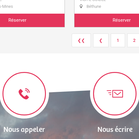
s-Mines
Béthune
Réserver
Réserver
❮❮
❮
1
2
Nous appeler
Nous écrire