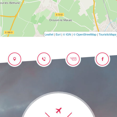
Leaflet
|
Esri
|
© IGN
|
© OpenStreetMap
|
TouristicMaps