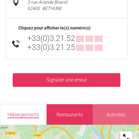
3 rue Aristide Briand
62400
BÉTHUNE
Cliquez pour afficher le(s) numéro(s)
+33(0)3.21.52
▒▒ ▒▒ ▒▒
+33(0)3.21.25
▒▒ ▒▒ ▒▒
Signaler une erreur
Hébergements
Restaurants
Activités