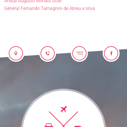
Anibal Augusto Milhais Gote
Général Fernando Tamagnini de Abreu e silva