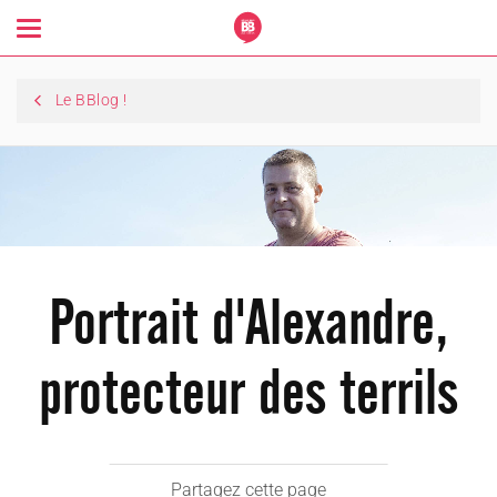
Toggle
navigation
Le BBlog !
Portrait d'Alexandre,
protecteur des terrils
Partagez cette page