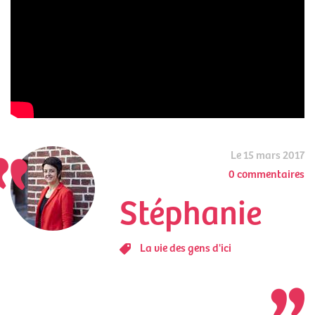
Le 15 mars 2017
0 commentaires
Stéphanie
La vie des gens d'ici