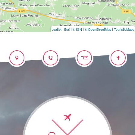
Leaflet
|
Esri
|
© IGN
|
© OpenStreetMap
|
TouristicMaps