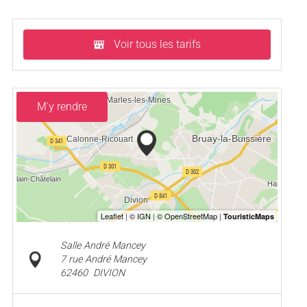
Voir tous les tarifs
M'y rendre
Salle André Mancey
7 rue André Mancey
62460
DIVION