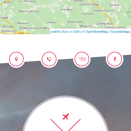
Leaflet
|
Esri
|
© IGN
|
© OpenStreetMap
|
TouristicMaps