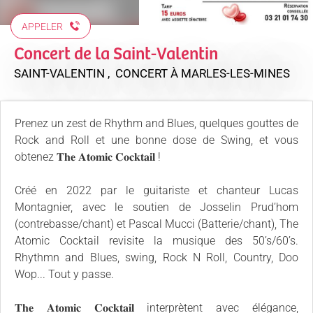
APPELER
Concert de la Saint-Valentin
SAINT-VALENTIN , CONCERT
À MARLES-LES-MINES
Prenez un zest de Rhythm and Blues, quelques gouttes de
Rock and Roll et une bonne dose de Swing, et vous
obtenez 𝐓𝐡𝐞 𝐀𝐭𝐨𝐦𝐢𝐜 𝐂𝐨𝐜𝐤𝐭𝐚𝐢𝐥 !
Créé en 2022 par le guitariste et chanteur Lucas
Montagnier, avec le soutien de Josselin Prud’hom
(contrebasse/chant) et Pascal Mucci (Batterie/chant), The
Atomic Cocktail revisite la musique des 50’s/60’s.
Rhythmn and Blues, swing, Rock N Roll, Country, Doo
Wop... Tout y passe.
𝐓𝐡𝐞 𝐀𝐭𝐨𝐦𝐢𝐜 𝐂𝐨𝐜𝐤𝐭𝐚𝐢𝐥 interprètent avec élégance,