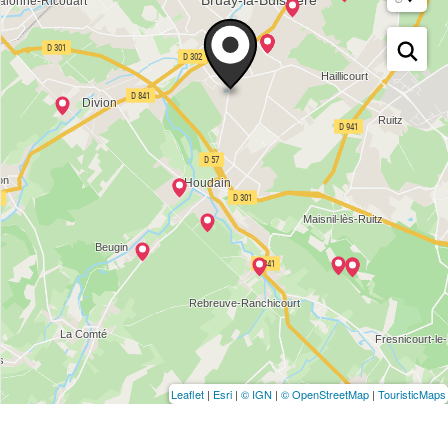
Leaflet
|
Esri
|
© IGN
|
© OpenStreetMap
|
TouristicMaps