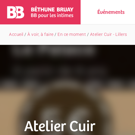
Événements
Accueil
/
À voir, à faire
/
En ce moment
/
Atelier Cuir - Lillers
Atelier Cuir