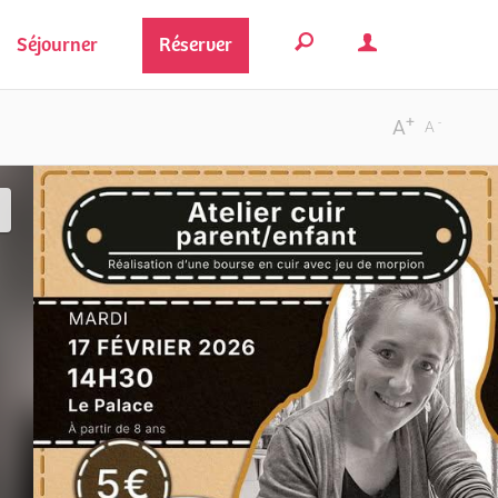
Séjourner
Réserver
+
-
A
A