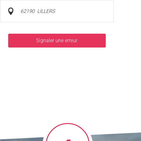
62190
LILLERS
Signaler une erreur