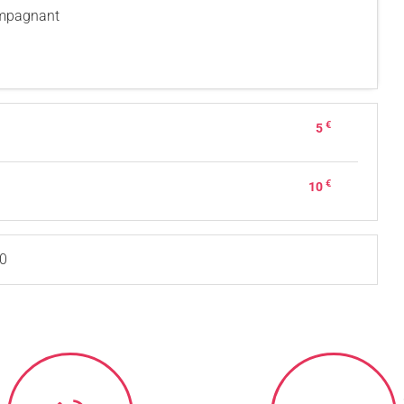
compagnant
€
5
€
10
30