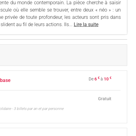
ulente du monde contemporain. La pièce cherche à saisir
cule où elle semble se trouver, entre deux « néo » : un
e privée de toute profondeur, les acteurs sont pris dans
ident au fil de leurs actions. Ils...
Lire la suite
€
€
De
6
à
10
 base
Gratuit
solidaire - 3 billets par an et par personne