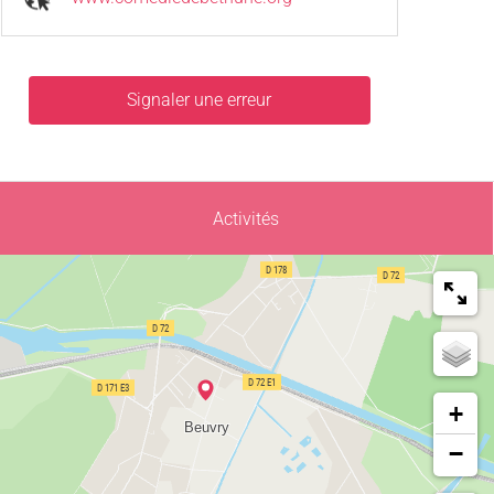
Signaler une erreur
Activités
+
−