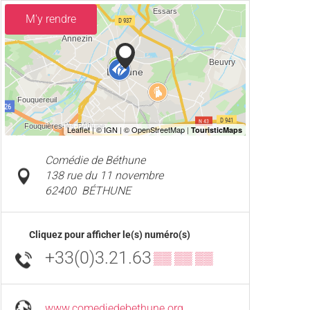
M'y rendre
Comédie de Béthune
138 rue du 11 novembre
62400
BÉTHUNE
Cliquez pour afficher le(s) numéro(s)
+33(0)3.21.63
▒▒ ▒▒ ▒▒
www.comediedebethune.org