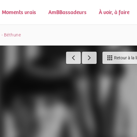
Moments vrais
AmBBassadeurs
À voir, à faire
 - Béthune
Retour à la l