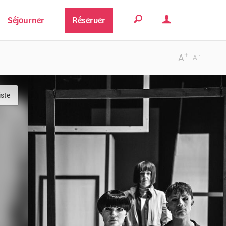
Séjourner
Réserver
+
-
A
A
iste