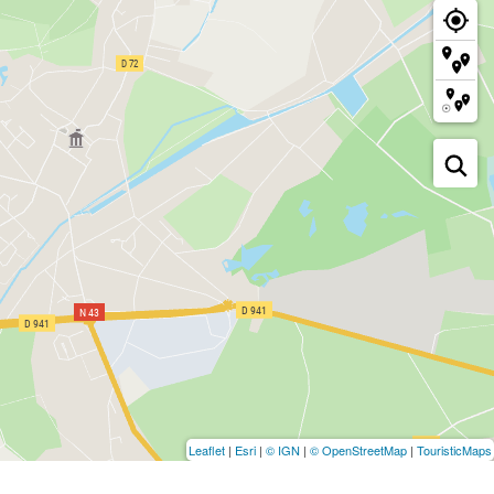
Leaflet
|
Esri
|
© IGN
|
© OpenStreetMap
|
TouristicMaps