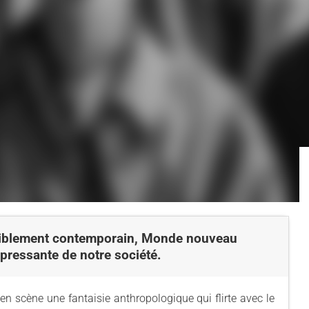
riblement contemporain, Monde nouveau
pressante de notre société.
n scène une fantaisie anthropologique qui flirte avec le