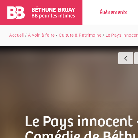
Événements
Accueil
/
À voir, à faire
/
Culture & Patrimoine
/
Le Pays innocen
Le Pays innocent 
Comédie de Béth