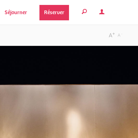
Séjourner
Réserver
+
-
A
A