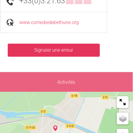
+33(0)3.21.63
▒▒ ▒▒ ▒▒
www.comediedebethune.org
Signaler une erreur
Activités