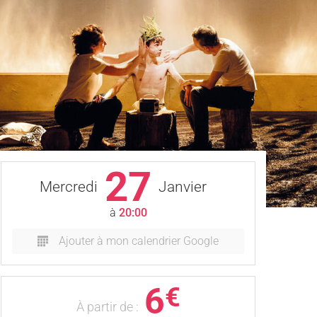
27
Mercredi
Janvier
à
20:00
Ajouter à mon calendrier Google
6
€
À partir de :