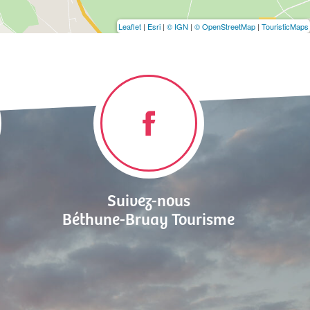
Leaflet
|
Esri
|
© IGN
|
© OpenStreetMap
|
TouristicMaps
Suivez-nous
Béthune-Bruay Tourisme