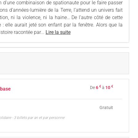
 d’une combinaison de spationaute pour le faire passer
ons d’années-lumière de la Terre, l’attend un univers fait
ion, ni la violence, ni la haine… De l’autre côté de cette
: elle aurait jeté son enfant par la fenêtre. Alors que la
istoire racontée par...
Lire la suite
€
€
De
6
à
10
 base
Gratuit
solidaire - 3 billets par an et par personne