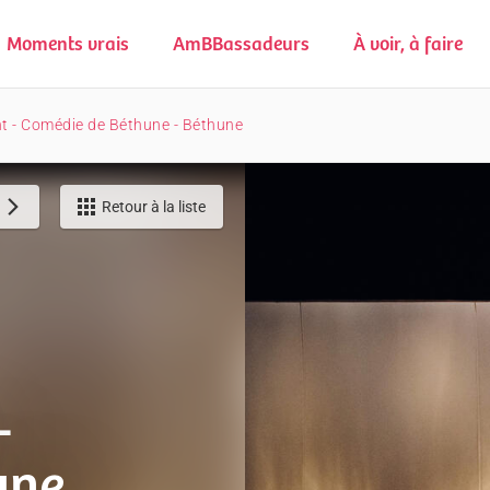
Moments vrais
AmBBassadeurs
À voir, à faire
t - Comédie de Béthune - Béthune
Retour à la liste
-
une