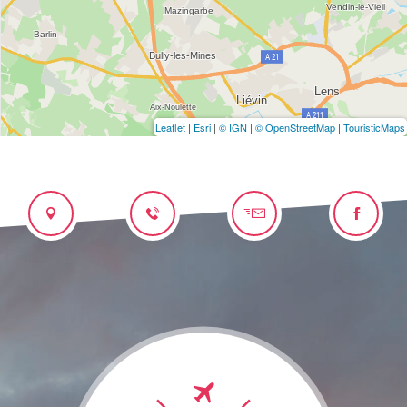
Leaflet
|
Esri
|
© IGN
|
© OpenStreetMap
|
TouristicMaps