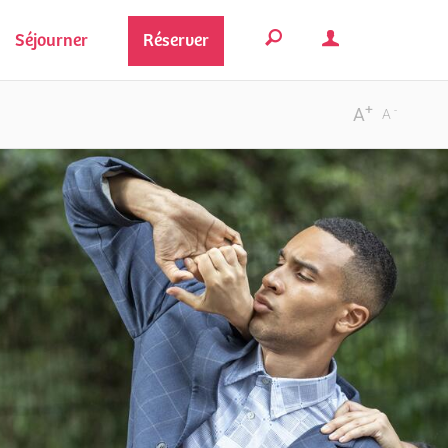
Séjourner
Réserver
+
-
A
A