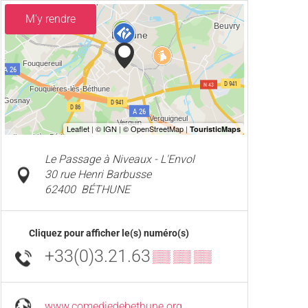
M'y rendre
Le Passage à Niveaux - L'Envol
30 rue Henri Barbusse
62400
BÉTHUNE
Cliquez pour afficher le(s) numéro(s)
+33(0)3.21.63
▒▒ ▒▒ ▒▒
www.comediedebethune.org