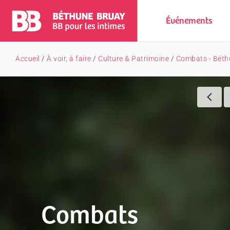
Événements
Accueil
/
À voir, à faire
/
Culture & Patrimoine
/
Combats - Béth
Combats