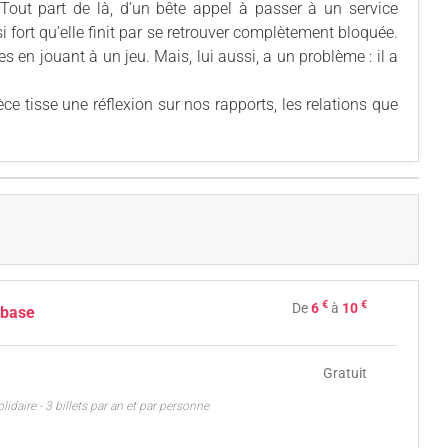
. Tout part de là, d’un bête appel à passer à un service
fort qu’elle finit par se retrouver complètement bloquée.
s en jouant à un jeu. Mais, lui aussi, a un problème : il a
ièce tisse une réflexion sur nos rapports, les relations que
€
€
De
6
à
10
 base
Gratuit
solidaire - 3 billets par an et par personne