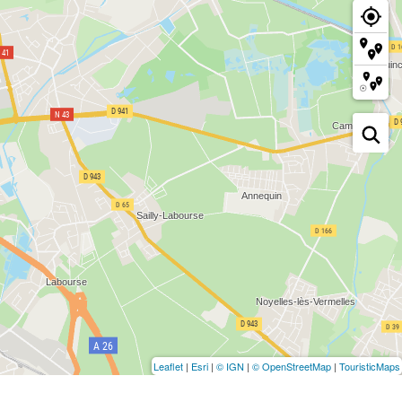
Leaflet
|
Esri
|
© IGN
|
© OpenStreetMap
|
TouristicMaps