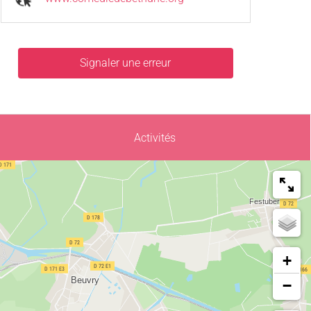
Signaler une erreur
Activités
+
−