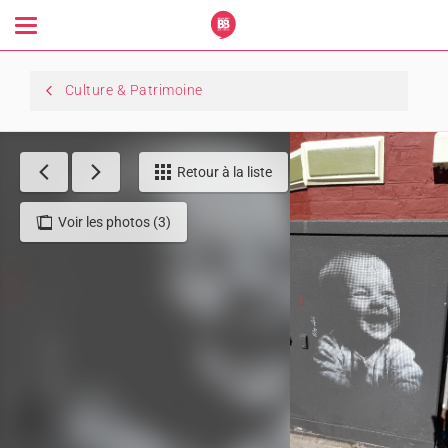
Toggle
navigation
Culture & Patrimoine
Retour à la liste
Voir les photos (3)