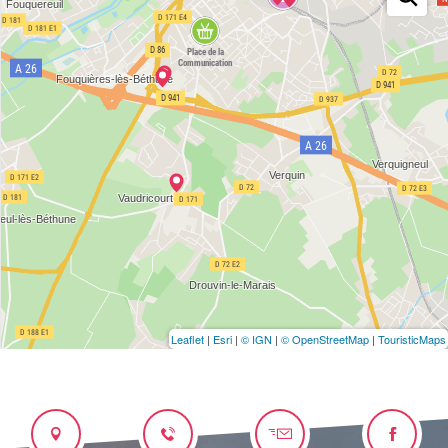
Leaflet
|
Esri
|
© IGN
|
© OpenStreetMap
|
TouristicMaps