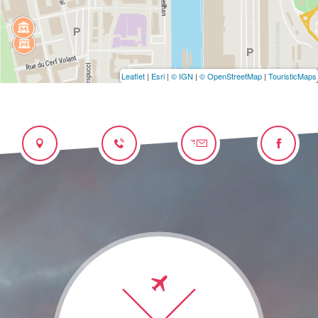
Leaflet
|
Esri
|
© IGN
|
© OpenStreetMap
|
TouristicMaps