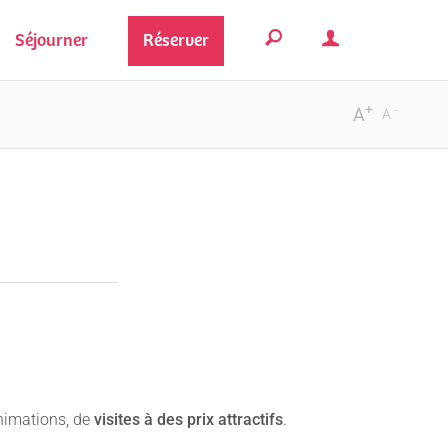
Séjourner
Réserver
+
-
A
A
i
animations, de
visites à des prix attractifs
.