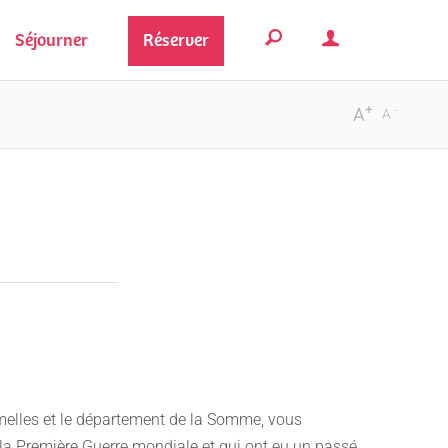
Séjourner
Réserver
+
-
A
A
omelles et le département de la Somme, vous
la Première Guerre mondiale et qui ont eu un passé