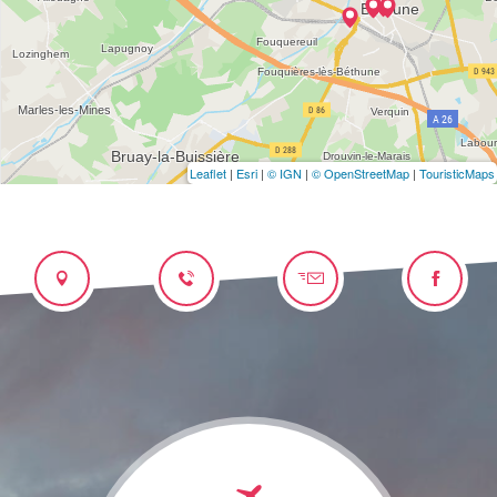
Leaflet
|
Esri
|
© IGN
|
© OpenStreetMap
|
TouristicMaps