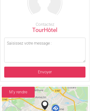
Contactez
TourHôtel
Envoyer
M'y rendre