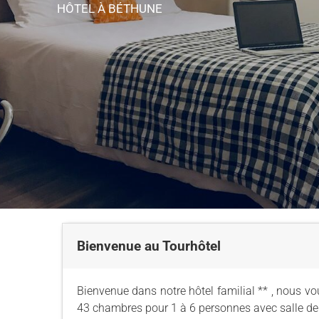
HÔTEL
À BÉTHUNE
Bienvenue au Tourhôtel
Bienvenue dans notre hôtel familial ** , nous v
43 chambres pour 1 à 6 personnes avec salle de