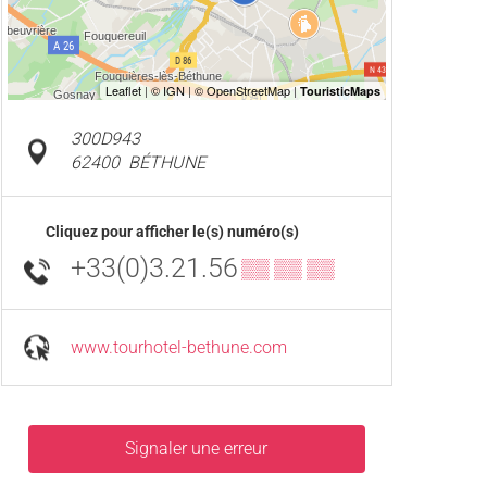
300D943
62400
BÉTHUNE
Cliquez pour afficher le(s) numéro(s)
+33(0)3.21.56
▒▒ ▒▒ ▒▒
www.tourhotel-bethune.com
Signaler une erreur