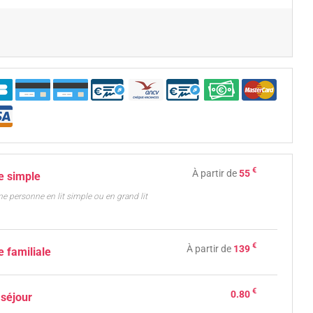
€
À partir de
55
 simple
ne personne en lit simple ou en grand lit
€
À partir de
139
 familiale
€
0.80
 séjour