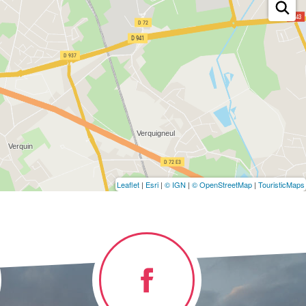
Leaflet
|
Esri
|
© IGN
|
© OpenStreetMap
|
TouristicMaps