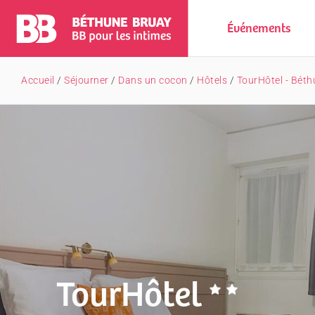
Événements
Accueil
/
Séjourner
/
Dans un cocon
/
Hôtels
/
TourHôtel - Bét
TourHôtel