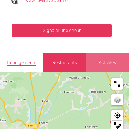
www.noyelleslesvermelles.fr
Signaler une erreur
Hébergements
Restaurants
Activités