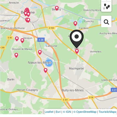
Leaflet
|
Esri
|
© IGN
|
© OpenStreetMap
|
TouristicMaps