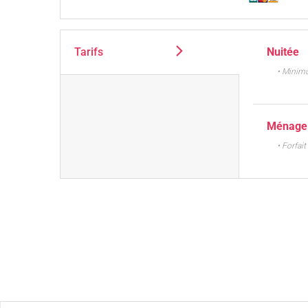
Tarifs
Nuitée
• Minim
Ménage
• Forfai