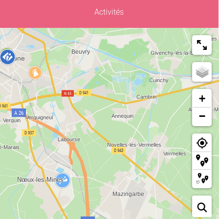
Activités
+
−