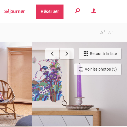
Séjourner
Réserver
+
-
A
A
Retour à la liste
Voir les photos (5)