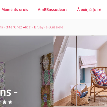
Moments vrais
AmBBassadeurs
À voir, à faire
ns - Gîte "Chez Alice" - Bruay-la-Buissière
ns -