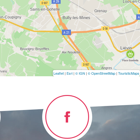
Leaflet
|
Esri
|
© IGN
|
© OpenStreetMap
|
TouristicMaps