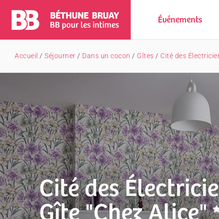
Événements
Accueil
/
Séjourner
/
Dans un cocon
/
Gîtes
/
Cité des Électricie
Cité des Électricie
Gîte "Chez Alice"