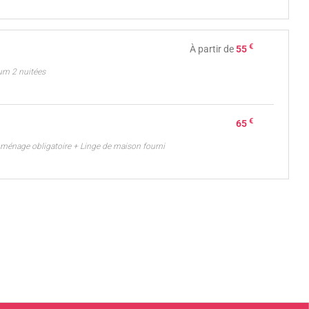
€
À partir de
55
um 2 nuitées
€
65
t ménage obligatoire + Linge de maison fourni