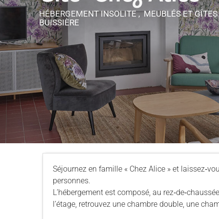
HÉBERGEMENT INSOLITE , MEUBLÉS ET GÎTE
BUISSIÈRE
Séjournez en famille « Chez Alice » et laissez‐vo
personnes.
L’hébergement est composé, au rez‐de‐chaussée, 
l’étage, retrouvez une chambre double, une chamb