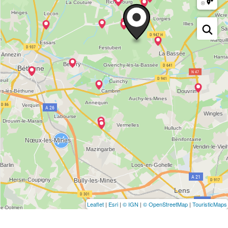
Leaflet
|
Esri
|
© IGN
|
© OpenStreetMap
|
TouristicMaps