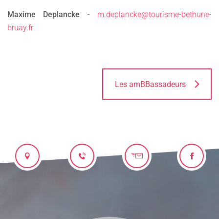
Maxime Deplancke
-
m.deplancke@tourisme-bethune-
bruay.fr
Les amBBassadeurs