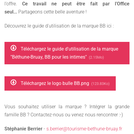
l’offre.
Ce travail ne peut être fait par l’Office
seul...
Partageons cette belle aventure !
Découvrez le guide d'utilisation de la marque BB ici :
Téléchargez le guide d'utilisation de la marque
"Béthune-Bruay, BB pour les intimes"
(2.15Mo)
Téléchargez le logo bulle BB.png
(123.83Ko)
Vous souhaitez utiliser la marque ? Intégrer la grande
famille BB ? Contactez-nous ou venez nous rencontrer :-)
Stéphanie Berrier
-
s.berrier@tourisme-bethune-bruay.fr