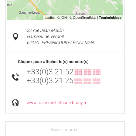
22 rue Jean Moulin
Hameau de Verdrel
62150
FRESNICOURT-LE-DOLMEN
Cliquez pour afficher le(s) numéro(s)
+33(0)3.21.52
▒▒ ▒▒ ▒▒
+33(0)3.21.25
▒▒ ▒▒ ▒▒
www.tourisme-bethune-bruay.fr
Suivez-nous sur