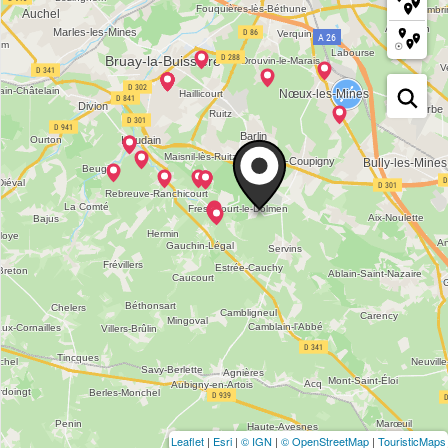
Leaflet
|
Esri
|
© IGN
|
© OpenStreetMap
|
TouristicMaps