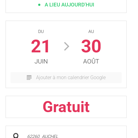
A LIEU AUJOURD'HUI
DU
AU
21
30
JUIN
AOÛT
Ajouter à mon calendrier Google
Gratuit
62260
AUCHEL