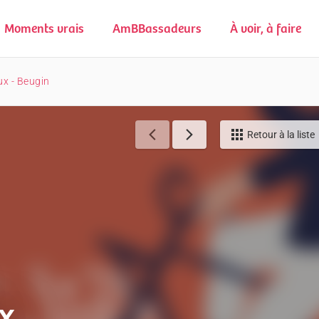
Moments vrais
AmBBassadeurs
À voir, à faire
ux - Beugin
Retour à la liste
x