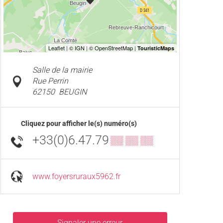
Salle de la mairie
Rue Perrin
62150
BEUGIN
Cliquez pour afficher le(s) numéro(s)
+33(0)6.47.79
▒▒ ▒▒ ▒▒
www.foyersruraux5962.fr
Signaler une erreur