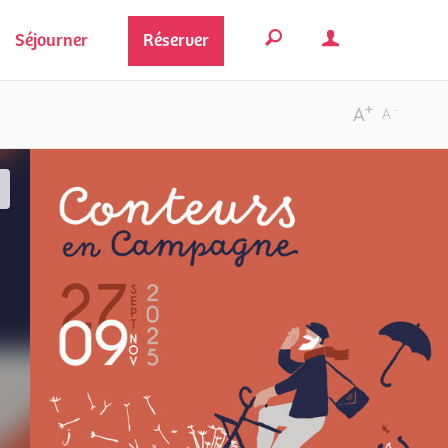
Séjourner
Réserver
+
-
A
A