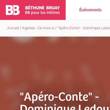
Événements
Accueil
/
Agenda - Ce mois-ci
/
"Apéro-Conte" - Dominique Ledo
"Apéro-Conte" -
Dominique Ledou