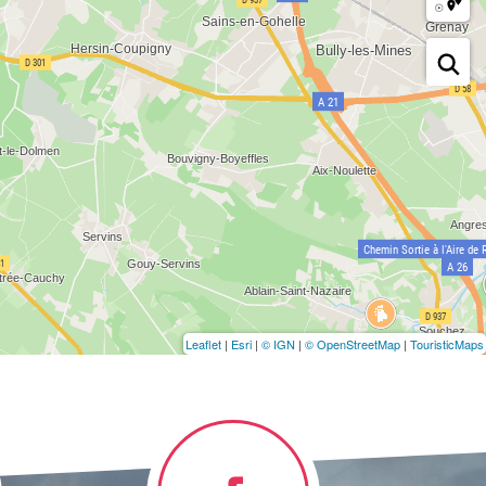
Leaflet
|
Esri
|
© IGN
|
© OpenStreetMap
|
TouristicMaps