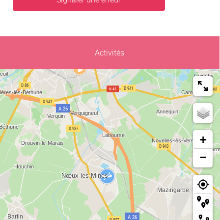
Activités
+
−