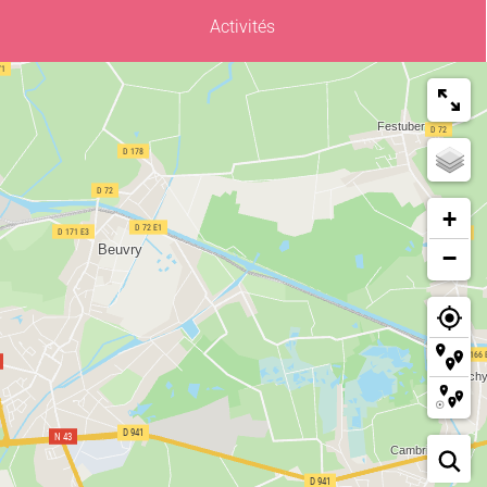
Activités
+
−