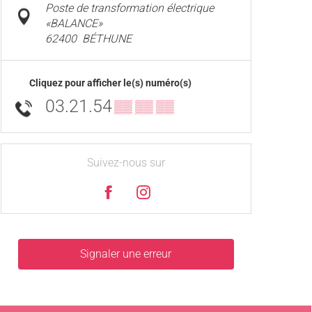
Poste de transformation électrique
«BALANCE»
62400
BÉTHUNE
Cliquez pour afficher le(s) numéro(s)
03.21.54
▒▒ ▒▒ ▒▒
Suivez-nous sur
Signaler une erreur