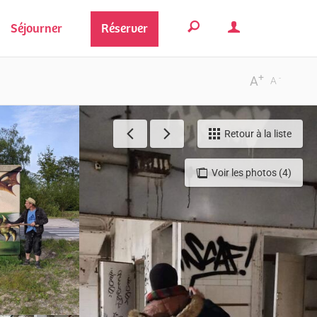
Séjourner
Réserver
+
-
A
A
Retour à la liste
Voir les photos (4)