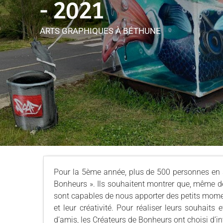
- 2021
ARTS GRAPHIQUES
À BÉTHUNE
Pour la 5ème année, plus de 500 personnes en s
Bonheurs ». Ils souhaitent montrer que, même d
sont capables de nous apporter des petits momen
et leur créativité. Pour réaliser leurs souhait
d’amis, les Créateurs de Bonheurs ont choisi d’inv