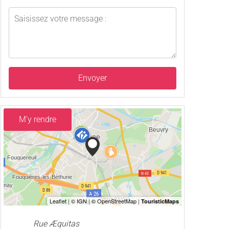
Envoyer
M'y rendre
Rue Æquitas