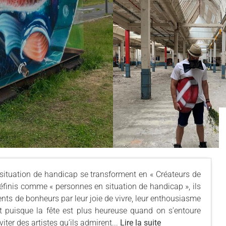
ituation de handicap se transforment en « Créateurs de
éfinis comme « personnes en situation de handicap », ils
ts de bonheurs par leur joie de vivre, leur enthousiasme
s et puisque la fête est plus heureuse quand on s’entoure
iter des artistes qu’ils admirent...
Lire la suite