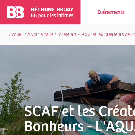
Événements
Accueil
/
À voir, à faire
/
Street art
/
SCAF et les Créateurs de 
SCAF et les Créat
Bonheurs - L'AQ