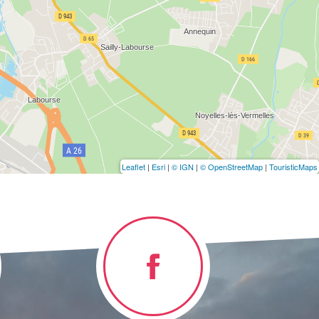
Leaflet
|
Esri
|
© IGN
|
© OpenStreetMap
|
TouristicMaps