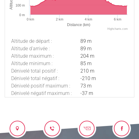
Altitude (m)
100 m
0 m
0 km
2 km
4 km
6 km
Distance (km)
Highcharts.com
Altitude de départ :
89 m
Altitude d'arrivée :
89 m
Altitude maximum :
204 m
Altitude minimum :
85 m
Dénivelé total positif :
210 m
Dénivelé total négatif :
-210 m
Dénivelé positif maximum :
73 m
Dénivelé négatif maximum :
-37 m