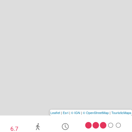
Leaflet
|
Esri
|
© IGN
|
© OpenStreetMap
|
TouristicMaps
6.7