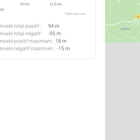
10 km
12.5 km
km)
Highcharts.com
nivelé total positif :
94 m
nivelé total négatif :
-95 m
nivelé positif maximum :
18 m
nivelé négatif maximum :
-15 m