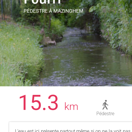
PÉDESTRE
À MAZINGHEM
15.3
km
Pédestre
L‘eau est ici présente partout même si on ne la voit pas