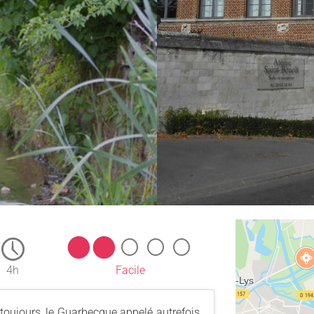
4h
Facile
 toujours, le Guarbecque appelé autrefois