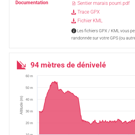
Documentation
Sentier marais pourri.pdf
Trace GPX
Fichier KML
Les fichiers GPX / KML vous per
randonnée sur votre GPS (ou autre
94 mètres de dénivelé
60 m
50 m
Altitude (m)
40 m
30 m
20 m
10 m