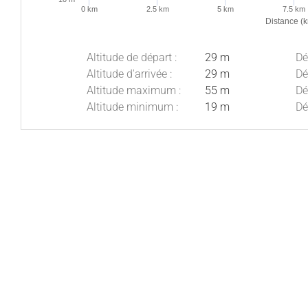
0 km
2.5 km
5 km
7.5 km
Distance (
Altitude de départ :
29 m
Dé
Altitude d'arrivée :
29 m
Dé
Altitude maximum :
55 m
Dé
Altitude minimum :
19 m
Dé