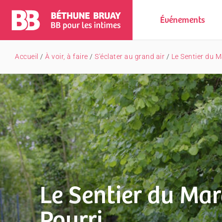
Événements
Accueil
/
À voir, à faire
/
S'éclater au grand air
/
Le Sentier du 
Le Sentier du Mar
Pourri