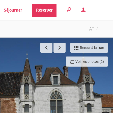
Séjourner
Réserver
+
-
A
A
Retour à la liste
Voir les photos (2)