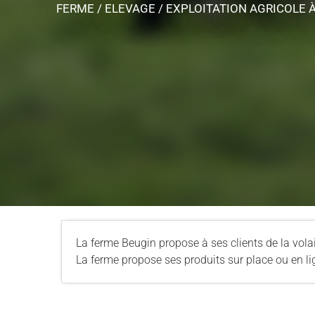
FERME / ELEVAGE / EXPLOITATION AGRICOLE
La ferme Beugin propose à ses clients de la volai
La ferme propose ses produits sur place ou en 