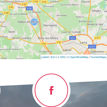
Leaflet
|
Esri
|
© IGN
|
© OpenStreetMap
|
TouristicMaps