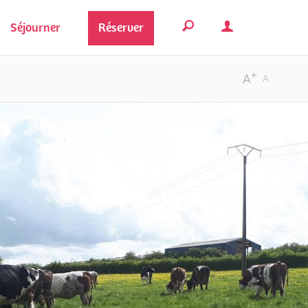
Séjourner
Réserver
+
-
A
A