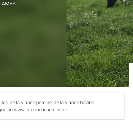
À AMES
lles, de la viande porcine, de la viande bovine.
ligne au www.lafermebeugin.store