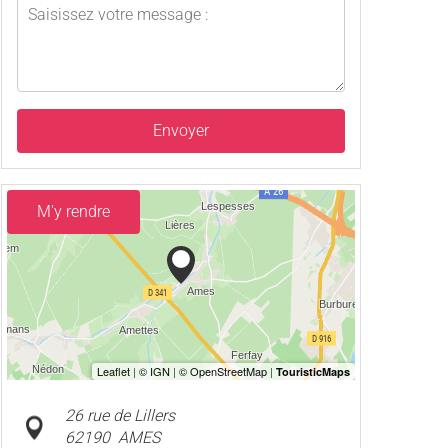
Envoyer
M'y rendre
26 rue de Lillers
62190
AMES