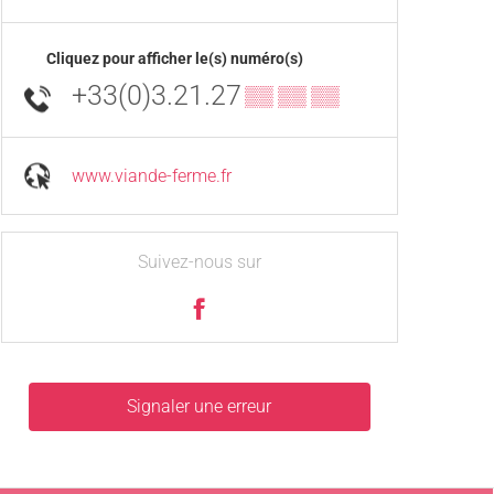
Cliquez pour afficher le(s) numéro(s)
+33(0)3.21.27
▒▒ ▒▒ ▒▒
www.viande-ferme.fr
Suivez-nous sur
Signaler une erreur