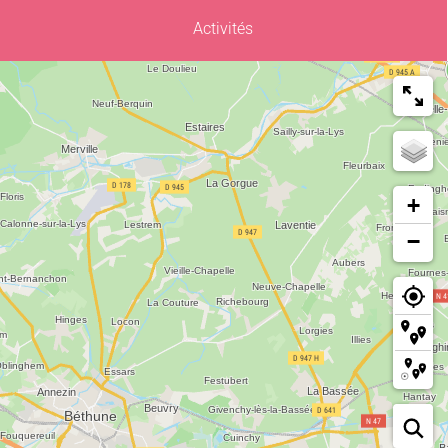
Activités
+
−