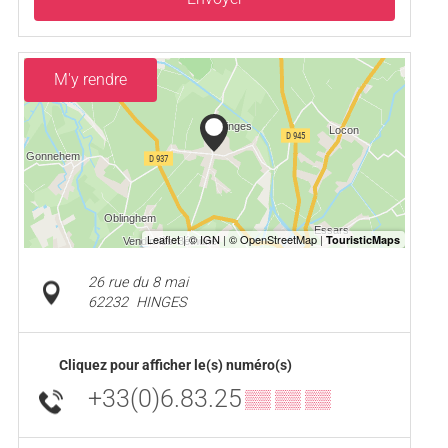
M'y rendre
26 rue du 8 mai
62232
HINGES
Cliquez pour afficher le(s) numéro(s)
+33(0)6.83.25
▒▒ ▒▒ ▒▒