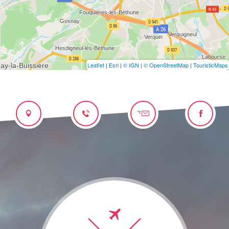
Leaflet
|
Esri
|
© IGN
|
© OpenStreetMap
|
TouristicMaps