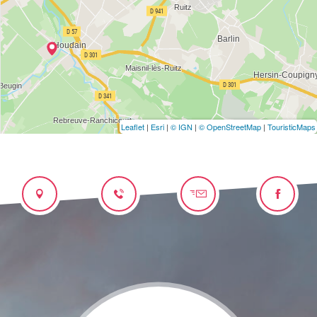
Leaflet
|
Esri
|
© IGN
|
© OpenStreetMap
|
TouristicMaps