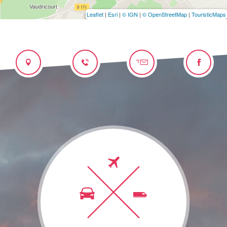
Leaflet
|
Esri
|
© IGN
|
© OpenStreetMap
|
TouristicMaps