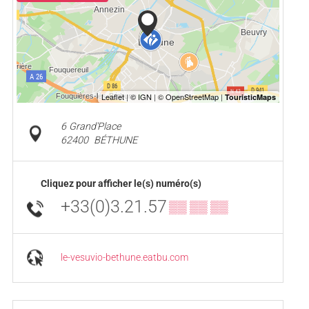
6 Grand'Place
62400
BÉTHUNE
Cliquez pour afficher le(s) numéro(s)
+33(0)3.21.57
▒▒ ▒▒ ▒▒
le-vesuvio-bethune.eatbu.com