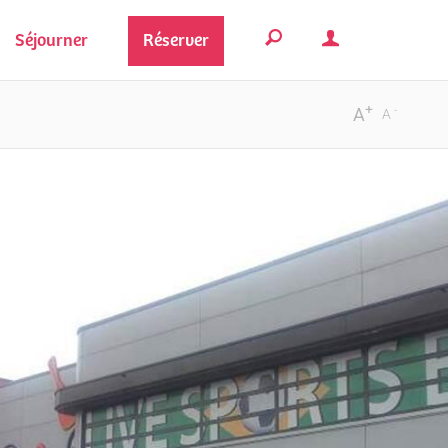
Séjourner
Réserver
+
-
A
A