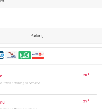
ivé
Parking
€
20
te
le Repas + Bowling en semaine
€
25
enu