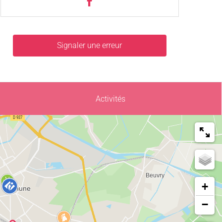
Signaler une erreur
Activités
+
−