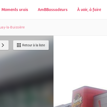
Moments vrais
AmBBassadeurs
À voir, à faire
uay-la-Buissière
Retour à la liste