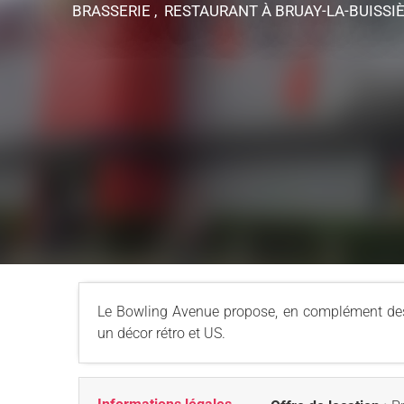
BRASSERIE , RESTAURANT
À BRUAY-LA-BUISSI
Le Bowling Avenue propose, en complément des d
un décor rétro et US.