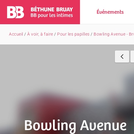
Événements
Accueil
/
À voir, à faire
/
Pour les papilles
/
Bowling Avenue - Br
Bowling Avenue