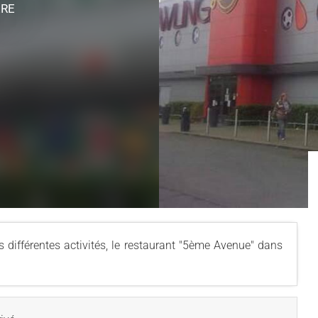
ÈRE
ifférentes activités, le restaurant "5ème Avenue" dans