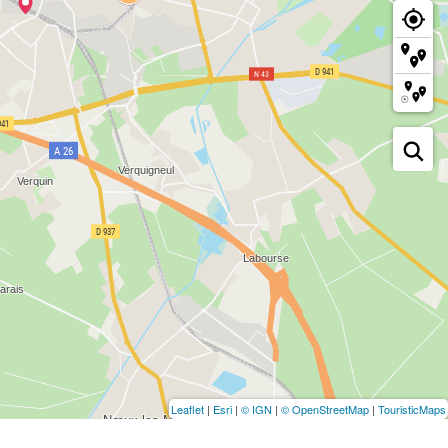
Leaflet
|
Esri
|
© IGN
|
© OpenStreetMap
|
TouristicMaps