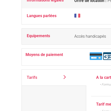
Informations légales
Offre de location :
Pr
Langues parlées
Equipements
Accès handicapés
Moyens de paiement
Tarifs
A la car
• Formu
Tarif m