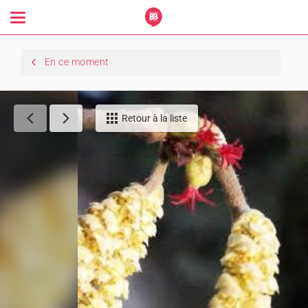
Toggle
navigation
En ce moment
Retour à la liste