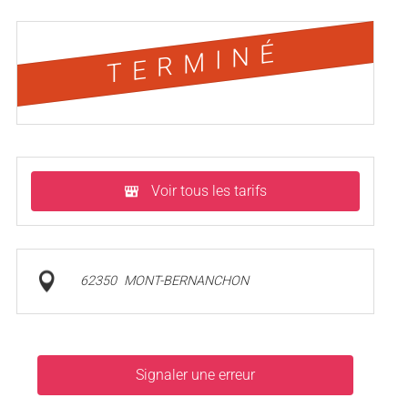
TERMINÉ
Voir tous les tarifs
62350
MONT-BERNANCHON
Signaler une erreur