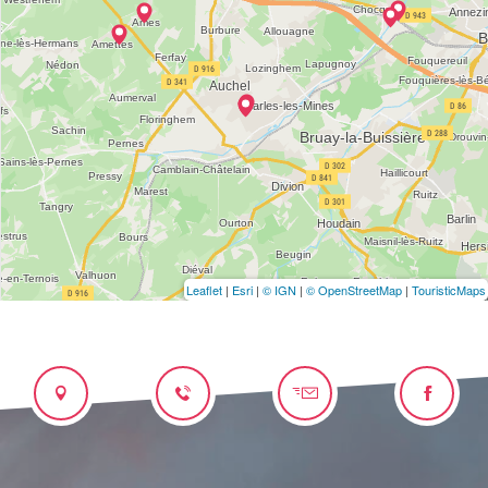
Leaflet
|
Esri
|
© IGN
|
© OpenStreetMap
|
TouristicMaps